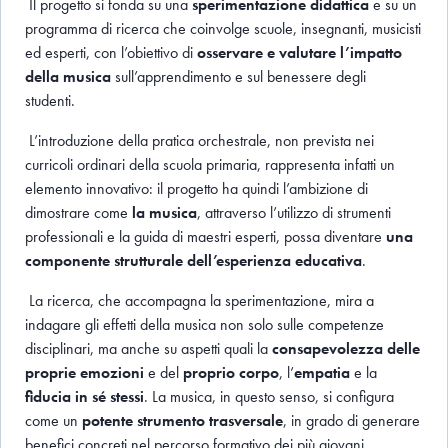
Il progetto si fonda su una
sperimentazione didattica
e su un
programma di ricerca che coinvolge scuole, insegnanti, musicisti
ed esperti, con l’obiettivo di
osservare e valutare l’impatto
della musica
sull’apprendimento e sul benessere degli
studenti.
L’introduzione della pratica orchestrale, non prevista nei
curricoli ordinari della scuola primaria, rappresenta infatti un
elemento innovativo: il progetto ha quindi l’ambizione di
dimostrare come
la musica
, attraverso l’utilizzo di strumenti
professionali
e la guida di maestri esperti, possa diventare
una
componente strutturale dell’esperienza educativa
.
La ricerca, che accompagna la sperimentazione, mira a
indagare gli effetti della musica non solo sulle competenze
disciplinari, ma anche su aspetti quali la
consapevolezza delle
proprie emozioni
e del
proprio corpo
, l’
empatia
e la
fiducia in sé stessi
. La musica, in questo senso, si configura
come un
potente strumento trasversale
, in grado di generare
benefici concreti nel percorso formativo dei più giovani.