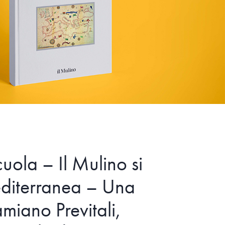
uola – Il Mulino si
editerranea – Una
miano Previtali,