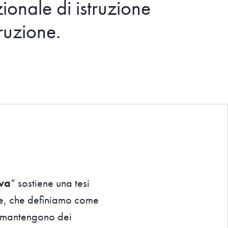
ionale di istruzione
ruzione.
ova
” sostiene una tesi
ole, che definiamo come
tà mantengono dei