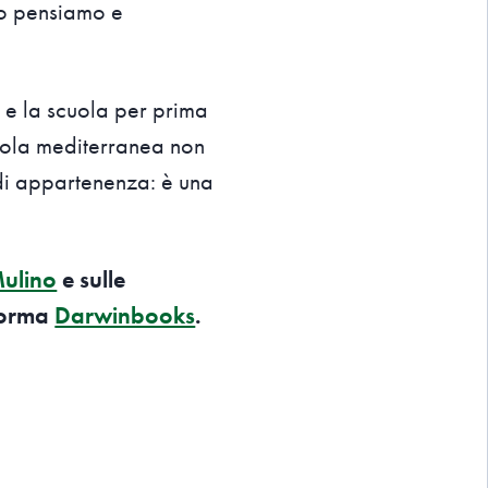
to pensiamo e
a e la scuola per prima
uola mediterranea non
di appartenenza: è una
Mulino
e sulle
aforma
Darwinbooks
.