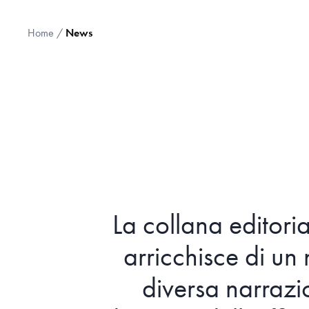
Home
/
News
La collana editori
arricchisce di u
diversa narrazi