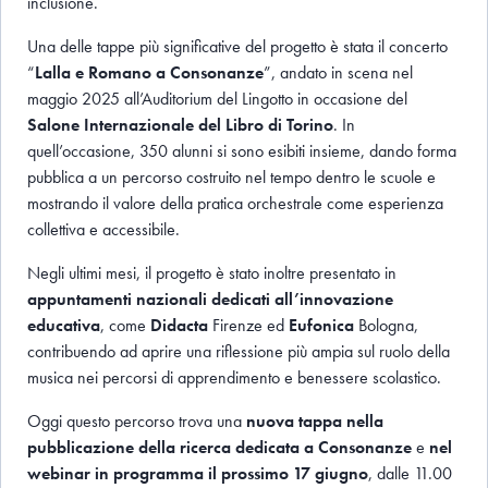
inclusione.
Una delle tappe più significative del progetto è stata il concerto
“
Lalla e Romano a Consonanze
”, andato in scena nel
maggio 2025 all’Auditorium del Lingotto in occasione del
Salone Internazionale del Libro di Torino
. In
quell’occasione, 350 alunni si sono esibiti insieme, dando forma
pubblica a un percorso costruito nel tempo dentro le scuole e
mostrando il valore della pratica orchestrale come esperienza
collettiva e accessibile.
Negli ultimi mesi, il progetto è stato inoltre presentato in
appuntamenti nazionali dedicati all’innovazione
educativa
, come
Didacta
Firenze ed
Eufonica
Bologna,
contribuendo ad aprire una riflessione più ampia sul ruolo della
musica nei percorsi di apprendimento e benessere scolastico.
Oggi questo percorso trova una
nuova tappa nella
pubblicazione della ricerca dedicata a Consonanze
e
nel
webinar in programma il prossimo 17 giugno
, dalle 11.00