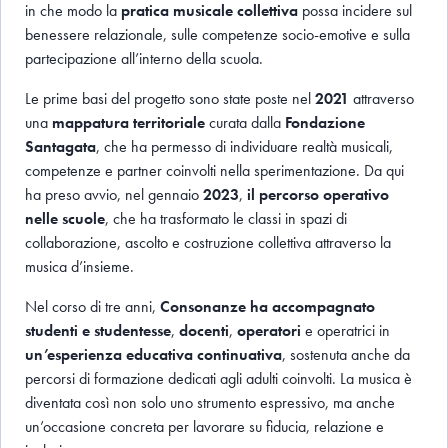
in che modo la
pratica musicale collettiva
possa incidere sul
benessere relazionale, sulle competenze socio-emotive e sulla
partecipazione all’interno della scuola.
Le prime basi del progetto sono state poste nel
2021
attraverso
una
mappatura territoriale
curata dalla
Fondazione
Santagata
, che ha permesso di individuare realtà musicali,
competenze e partner coinvolti nella sperimentazione. Da qui
ha preso avvio, nel gennaio
2023
,
il percorso operativo
nelle scuole
, che ha trasformato le classi in spazi di
collaborazione, ascolto e costruzione collettiva attraverso la
musica d’insieme.
Nel corso di tre anni,
Consonanze ha accompagnato
studenti e studentesse
,
docenti
,
operatori
e operatrici in
un’esperienza educativa continuativa
, sostenuta anche da
percorsi di formazione dedicati agli adulti coinvolti. La musica è
diventata così non solo uno strumento espressivo, ma anche
un’occasione concreta per lavorare su fiducia, relazione e