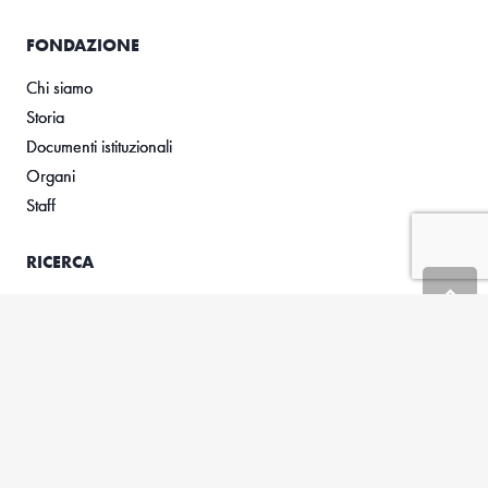
FONDAZIONE
Chi siamo
Storia
Documenti istituzionali
Organi
Staff
RICERCA
Framework
Progetti di ricerca
ATTIVITÀ
Formazione
Progetti europei
Iniziative