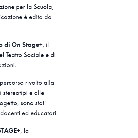
zione per la Scuola,
licazione è edita da
to di On Stage
+, il
l Teatro Sociale e di
azioni.
 percorso rivolto alla
 stereotipi e alle
ogetto, sono stati
r docenti ed educatori.
NSTAGE+
, la