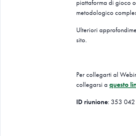
piattaforma di gioco on
metodologico comples
Ulteriori approfondime
sito.
Per collegarti al Web
collegarsi a
questo li
ID riunione
: 353 042