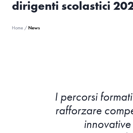
dirigenti scolastici 20
Home
/
News
I percorsi format
rafforzare compe
innovative