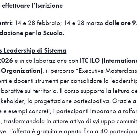
 effettuare l’Iscrizione
ntri
:
14 e 28 febbraio; 14 e 28 marzo
dalle ore 9
dazione per la Scuola.
s Leadership di Sistema
 2026
e in collaborazione con
ITC ILO (Internation
r Organization)
, il percorso “Executive Masterclas
enti e docenti strumenti per consolidare la leadersh
borative sul territorio. Il corso supporta la lettura d
 stakeholder, la progettazione partecipativa. Grazie a
 e esempi concreti, i partecipanti imparano a raffor
, trasformandola in attore attivo di sviluppo comunit
sive. L’offerta è gratuita e aperta fino a 40 partecip