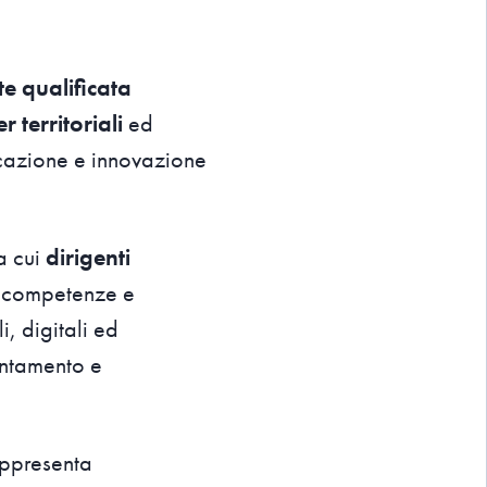
te qualificata
r territoriali
ed
ucazione e innovazione
ra cui
dirigenti
le competenze e
i, digitali ed
entamento e
appresenta