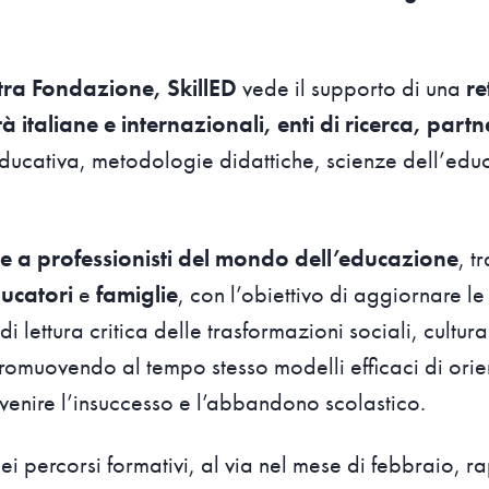
tra Fondazione, SkillED
vede il supporto di una
re
à italiane e internazionali, enti di ricerca, partne
educativa, metodologie didattiche, scienze dell’ed
lge a professionisti del mondo dell’educazione
, t
ucatori
e
famiglie
, con l’obiettivo di aggiornare 
i lettura critica delle trasformazioni sociali, cultural
romuovendo al tempo stesso modelli efficaci di ori
venire l’insuccesso e l’abbandono scolastico.
i percorsi formativi, al via nel mese di febbraio, r