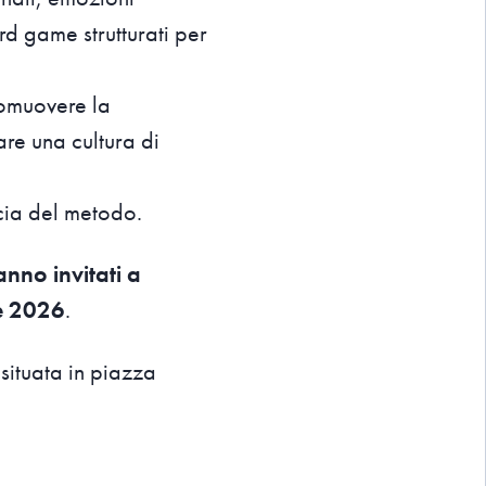
ard game strutturati per
promuovere la
are una cultura di
acia del metodo.
anno invitati a
re 2026
.
 situata in piazza