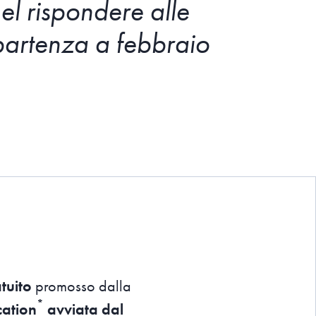
el rispondere alle
n partenza a febbraio
tuito
promosso dalla
*
cation
avviata dal