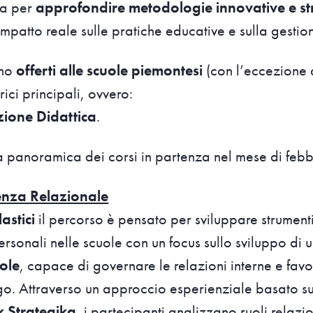
ta per
approfondire metodologie innovative e str
mpatto reale sulle pratiche educative e sulla gestion
ono
offerti alle scuole piemontesi
(con l’eccezione d
rici principali, ovvero:
ione Didattica
.
a panoramica dei corsi in partenza nel mese di feb
genza Relazionale
lastici
il percorso è pensato per sviluppare strumenti
ersonali nelle scuole con un focus sullo sviluppo di
ole
, capace di governare le relazioni interne e favo
go. Attraverso un approccio esperienziale basato s
 Strategika
, i partecipanti analizzano ruoli relazi