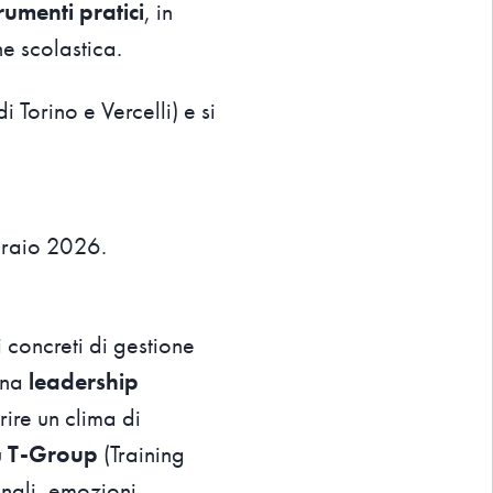
umenti pratici
, in
e scolastica.
i Torino e Vercelli) e si
braio 2026.
 concreti di gestione
 una
leadership
rire un clima di
u
T-Group
(Training
onali, emozioni