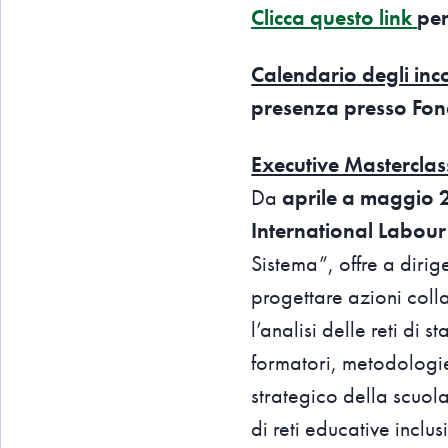
Clicca questo link
per
Calendario degli inco
presenza presso Fon
Executive Masterclas
Da
aprile a maggio
International Labou
Sistema”, offre a dirig
progettare azioni colla
l’analisi delle reti di
formatori, metodologie
strategico della scuola
di reti educative inclu