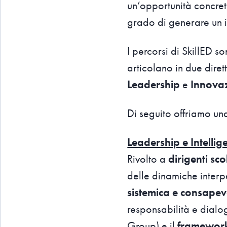
un’opportunità concre
grado di generare un i
I percorsi di SkillED s
articolano in due dirett
Leadership
e
Innovaz
Di seguito offriamo un
Leadership e Intelli
Rivolto a
dirigenti sco
delle dinamiche interp
sistemica e consapev
responsabilità e dialo
Group) e il
framework