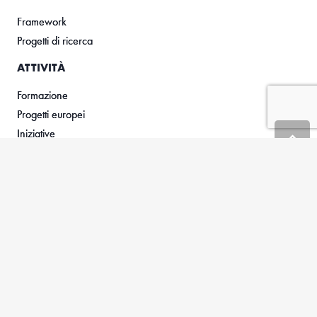
Framework
Progetti di ricerca
ATTIVITÀ
Formazione
Progetti europei
Iniziative
CITTÀ DELL’EDUCAZIONE
Programma 6-19
Scuole aderenti
Linee progettuali
COLLANA EDITORIALE
NEWS
CONTATTI