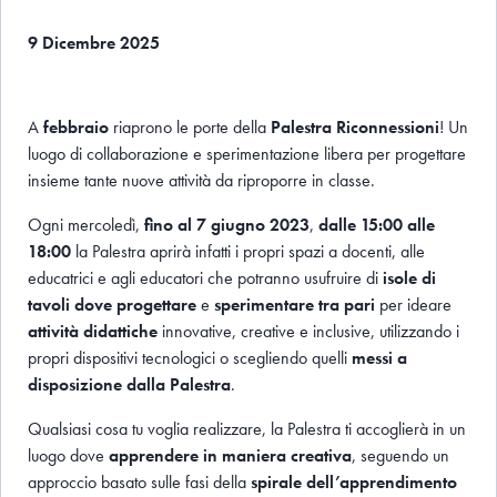
9 Dicembre 2025
A
febbraio
riaprono le porte della
Palestra Riconnessioni
! Un
luogo di collaborazione e sperimentazione libera per progettare
insieme tante nuove attività da riproporre in classe.
Ogni mercoledì,
fino al 7 giugno 2023
,
dalle 15:00 alle
18:00
la Palestra aprirà infatti i propri spazi a docenti, alle
educatrici e agli educatori che potranno usufruire di
isole di
tavoli dove progettare
e
sperimentare tra pari
per ideare
attività didattiche
innovative, creative e inclusive, utilizzando i
propri dispositivi tecnologici o scegliendo quelli
messi a
disposizione dalla Palestra
.
Qualsiasi cosa tu voglia realizzare, la Palestra ti accoglierà in un
luogo dove
apprendere in maniera creativa
, seguendo un
approccio basato sulle fasi della
spirale dell’apprendimento