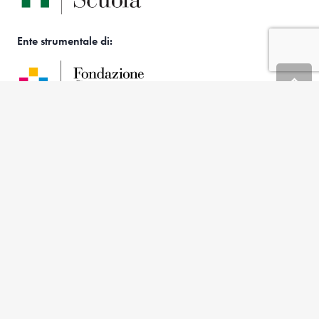
Ente strumentale di:
Piazza Bernini, 5
10138 Torino
Tel. +39 011 1563 0500
Fax +39 011 1563 0501
C.F. 80071250015
© 2026 All right reserved