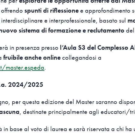
ione per
esplorare le opportunità offerte dal Mas
, offrendo
spunti di riflessione
e approfondimento s
nterdisciplinare e interprofessionale, basato sul
mo
l nuovo sistema di formazione e reclutamento
del
lgerà in presenza presso
l’Aula S3 del Complesso 
rà
fruibile anche online
collegandosi a
t/master.espeda
.
a.a. 2024/2025
gno, per questa edizione del Master saranno dispon
iascuna
, destinate principalmente agli educatori/tri
in base al voto di laurea e sarà riservata a chi ha u