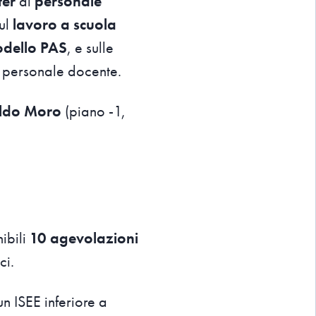
ter
al
personale
ul
lavoro a scuola
dello PAS
, e sulle
 personale docente.
Aldo Moro
(piano -1,
ibili
10 agevolazioni
ci.
n ISEE inferiore a