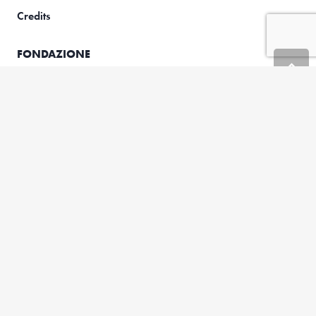
Credits
FONDAZIONE
Chi siamo
Storia
Documenti istituzionali
Organi
Staff
RICERCA
Framework
Progetti di ricerca
ATTIVITÀ
Formazione
Progetti europei