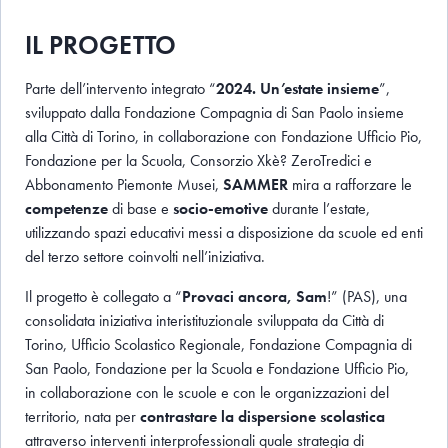
IL PROGETTO
Parte dell’intervento integrato
“
2024. Un’estate insieme
”
,
sviluppato
dalla Fondazione Compagnia di San Paolo insieme
alla Città di Torino, in collaborazione con Fondazione Ufficio Pio,
Fondazione per la Scuola, Consorzio
Xkè
?
ZeroTredici
e
Abbonamento Piemonte Musei,
SAMMER
mira a
rafforzare le
competenze
di base
e
socio-emotive
durante l’estate
,
utilizzando
spazi educativi
messi a disposizione da scuole ed enti
del terzo settore coinvolti nell’
iniziativa.
Il progetto è collegato a “
Provaci ancora, Sam
!” (PAS), una
consolidata iniziativa interistituzionale sviluppata da Città di
Torino, Ufficio Scolastico Regionale, Fondazione Compagnia di
San Paolo, Fondazione per la Scuola e Fondazione Ufficio Pio,
in collaborazione con le scuole e con le organizzazioni del
territorio, nata per
contrastare la dispersione scolastica
attraverso interventi interprofessionali quale strategia di