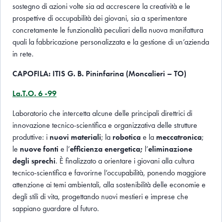
sostegno di azioni volte sia ad accrescere la creatività e le
prospettive di occupabilità dei giovani, sia a sperimentare
concretamente le funzionalità peculiari della nuova manifattura
quali la fabbricazione personalizzata e la gestione di un’azienda
in rete.
CAPOFILA: ITIS G. B. Pininfarina (Moncalieri – TO)
La.T.O. 6 -99
Laboratorio che intercetta alcune delle principali direttrici di
innovazione tecnico-scientifica e organizzativa delle strutture
produttive: i
nuovi materiali
; la
robotica
e la
meccatronica
;
le
nuove fonti
e l’
efficienza energetica;
l’
eliminazione
degli sprechi
. È finalizzato a orientare i giovani alla cultura
tecnico-scientifica e favorirne l’occupabilità, ponendo maggiore
attenzione ai temi ambientali, alla sostenibilità delle economie e
degli stili di vita, progettando nuovi mestieri e imprese che
sappiano guardare al futuro.