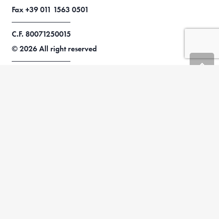
Fax +39 011 1563 0501
C.F. 80071250015
© 2026 All right reserved
Credits
FONDAZIONE
Chi siamo
Storia
Documenti istituzionali
Organi
Staff
RICERCA
Framework