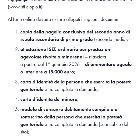
(www.ufficiopio.it).
Al form online devono essere allegati i seguenti documenti:
copia della pagella conclusiva del secondo anno di
scuola secondaria di primo grado
(seconda media);
attestazione ISEE ordinario per prestazioni
agevolate rivolte a minorenni
– rilasciata
a partire dal 1° gennaio 2026 –
di ammontare uguale
o inferiore a 15.000 euro
;
carta d’identità della persona che esercita la potestà
genitoriale
e ha compilato la domanda;
carta d’identità del minore
;
modulo di consenso debitamente compilato e
sottoscritto dalla persona che esercita la potestà
genitoriale
e ha compilato la domanda (scaricabile dal
sito);