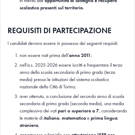
in merito alle
opportunità di sostegno e recupero
scolastico presenti sul territorio
.
REQUISITI DI PARTECIPAZIONE
I candidati devono essere in possesso dei seguenti requisiti:
non essere nati prima dell’
anno 2011
;
nell’a.s. 2025-2026 essere iscritti e frequentare il terzo
anno della scuola secondaria di primo grado (terza
media) presso le istituzioni del sistema scolastico
nazionale della Città di Torino;
aver ottenuto, a conclusione del secondo anno di scuola
secondaria di primo grado (seconda media), una media
complessiva dei voti
pari o superiore a 7
, considerando
le materie di
italiano
,
matematica
e
prima lingua
straniera
;
appartenere a famiglie con
attestazione ISEE per